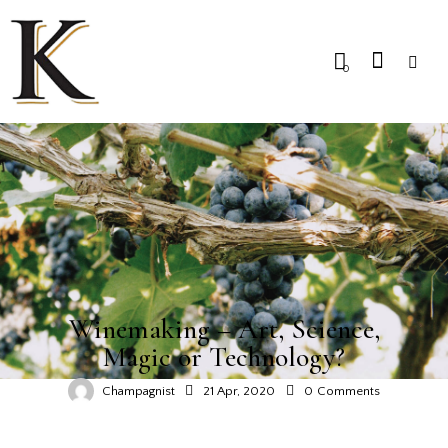
0
WINE TRAVEL
Winemaking – Art, Science,
Magic or Technology?
Champagnist
21 Apr, 2020
0
Comments