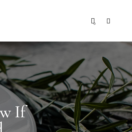
0
w If
d