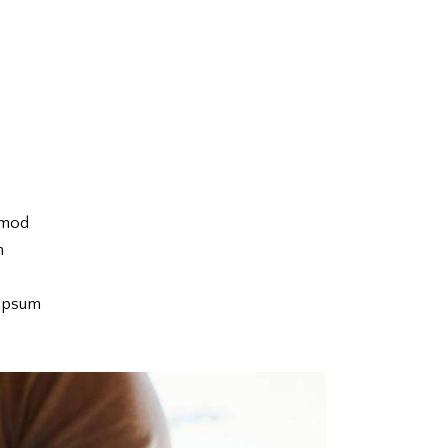
usmod
m
 ipsum