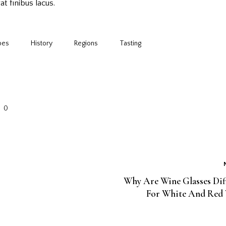
at finibus lacus.
pes
History
Regions
Tasting
0
Why Are Wine Glasses Dif
For White And Red