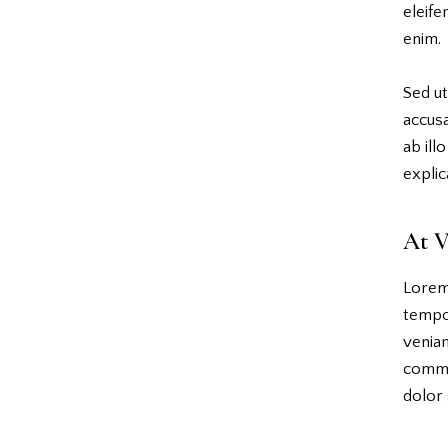
eleife
enim.
Sed ut
accus
ab ill
explic
At V
Lorem 
tempor
veniam
commo
dolor 