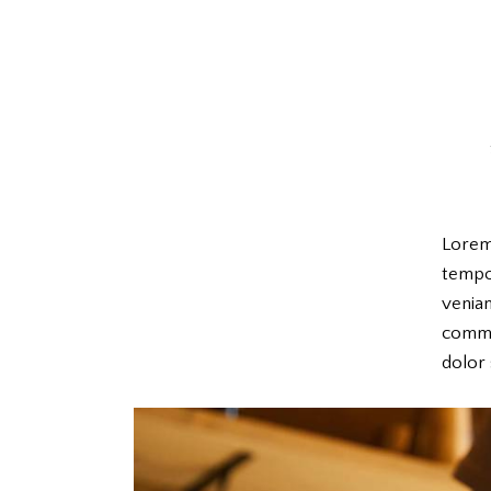
Lorem 
tempor
veniam
commo
dolor 