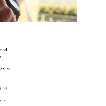
usmod
m
 ipsum
s, vel
tur