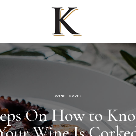
WINE TRAVEL
teps On How to Kno
Your Wine Is Corke