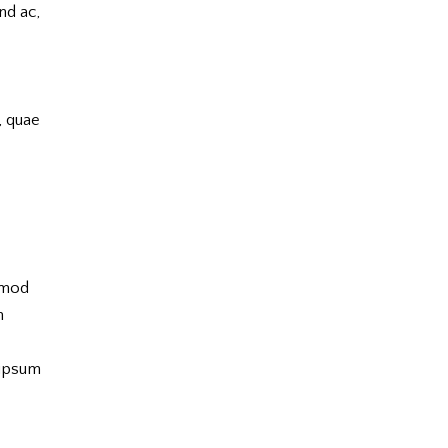
nd ac,
, quae
usmod
m
 ipsum