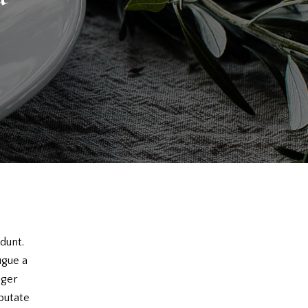
dunt.
ugue a
eger
putate