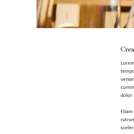
Crea
Lorem 
tempor
veniam
commo
dolor 
Etiam 
rutru
scele