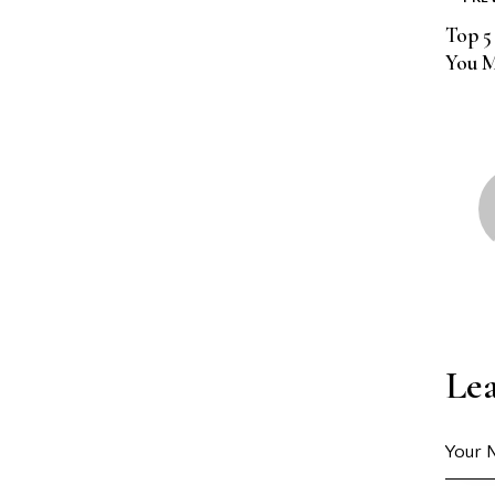
Top 5
You M
Le