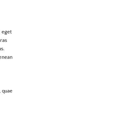
d eget
Cras
us.
Aenean
, quae