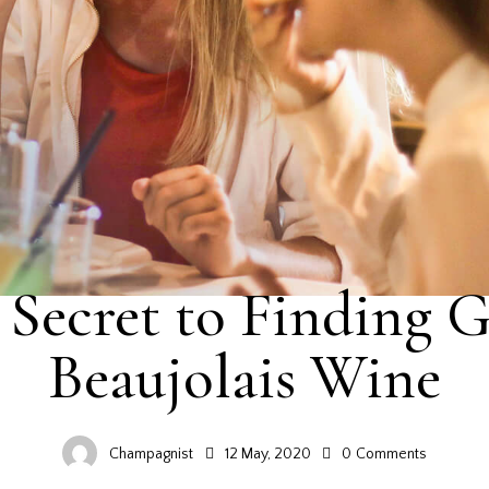
WINE GUIDE
 Secret to Finding 
Beaujolais Wine
Champagnist
12 May, 2020
0
Comments