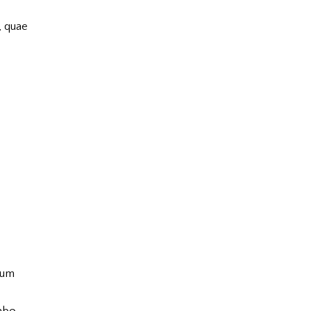
, quae
ium
abo.