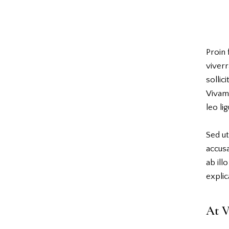
Proin 
viverr
sollic
Vivam
leo li
Sed ut
accus
ab ill
explic
At V