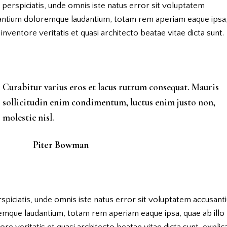
 perspiciatis, unde omnis iste natus error sit voluptatem
antium doloremque laudantium, totam rem aperiam eaque ipsa
o inventore veritatis et quasi architecto beatae vitae dicta sunt.
Curabitur varius eros et lacus rutrum consequat. Mauris
sollicitudin enim condimentum, luctus enim justo non,
molestie nisl.
Piter Bowman
spiciatis, unde omnis iste natus error sit voluptatem accusant
emque laudantium, totam rem aperiam eaque ipsa, quae ab illo
ore veritatis et quasi architecto beatae vitae dicta sunt, explic