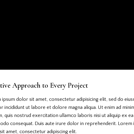
tive Approach to Every Project
ipsum dolor sit amet, consectetur adipisicing elit, sed do ei
 incididunt ut labore et dolore magna aliqua. Ut enim ad mini
, quis nostrud exercitation ullamco laboris nisi ut aliquip ex ea
do consequat. Duis aute irure dolor in reprehenderit. Lorem
sit amet, consectetur adipiscing elit.