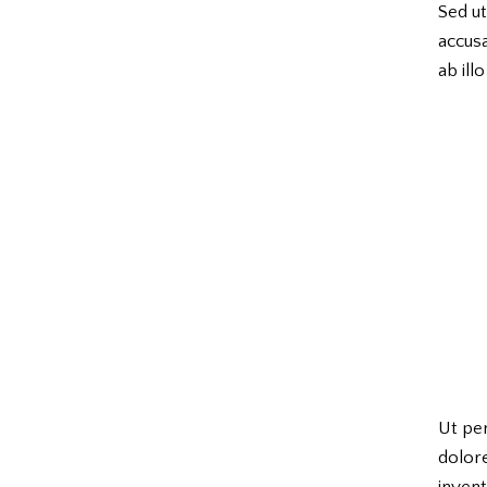
Sed ut
accus
ab ill
Ut per
dolor
invent