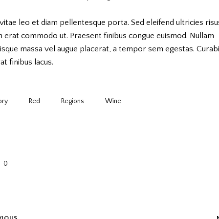
vitae leo et diam pellentesque porta. Sed eleifend ultricies risu
m erat commodo ut. Praesent finibus congue euismod. Nullam
risque massa vel augue placerat, a tempor sem egestas. Curabi
at finibus lacus.
ory
Red
Regions
Wine
0
VIOUS