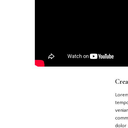
Crea
Lorem 
tempor
veniam
commo
dolor 