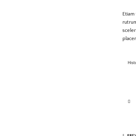
Etiam 
rutru
scele
placer
Hist
PRE