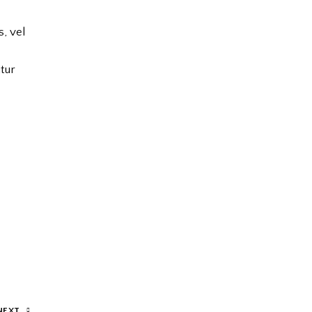
s, vel
tur
NEXT